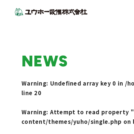
N
E
W
S
Warning
: Undefined array key 0 in
/h
line
20
Warning
: Attempt to read property 
content/themes/yuho/single.php
on 