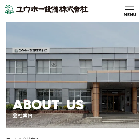
MENU
A
B
O
U
T
U
S
会社案内
ホーム
会社案内